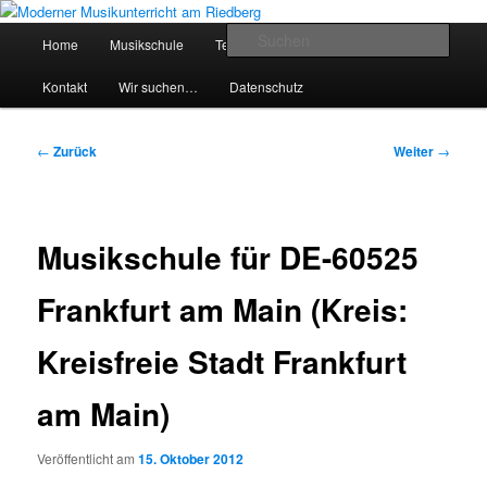
Zum
Inhalt
Hauptmenü
Such
Home
Musikschule
Team
Preise
Service
wechseln
Moderner Musikunterricht am
Kontakt
Wir suchen…
Datenschutz
Riedberg
Beitragsnavigation
←
Zurück
Weiter
→
Musikschule für DE-60525
Frankfurt am Main (Kreis:
Kreisfreie Stadt Frankfurt
am Main)
Veröffentlicht am
15. Oktober 2012