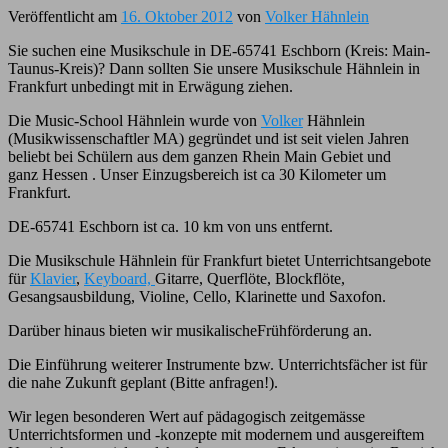
Veröffentlicht am
16. Oktober 2012
von
Volker Hähnlein
Sie suchen eine Musikschule in DE-65741 Eschborn (Kreis: Main-
Taunus-Kreis)? Dann sollten Sie unsere Musikschule Hähnlein in
Frankfurt unbedingt mit in Erwägung ziehen.
Die Music-School Hähnlein wurde von
Volker
Hähnlein
(Musikwissenschaftler MA) gegründet und ist seit vielen Jahren
beliebt bei Schülern aus dem ganzen Rhein Main Gebiet und
ganz Hessen . Unser Einzugsbereich ist ca 30 Kilometer um
Frankfurt.
DE-65741 Eschborn ist ca. 10 km von uns entfernt.
Die Musikschule Hähnlein für Frankfurt bietet Unterrichtsangebote
für
Klavier
,
Keyboard,
Gitarre, Querflöte, Blockflöte,
Gesangsausbildung, Violine, Cello, Klarinette und Saxofon.
Darüber hinaus bieten wir musikalischeFrühförderung an.
Die Einführung weiterer Instrumente bzw. Unterrichtsfächer ist für
die nahe Zukunft geplant (Bitte anfragen!).
Wir legen besonderen Wert auf pädagogisch zeitgemässe
Unterrichtsformen und -konzepte mit modernem und ausgereiftem