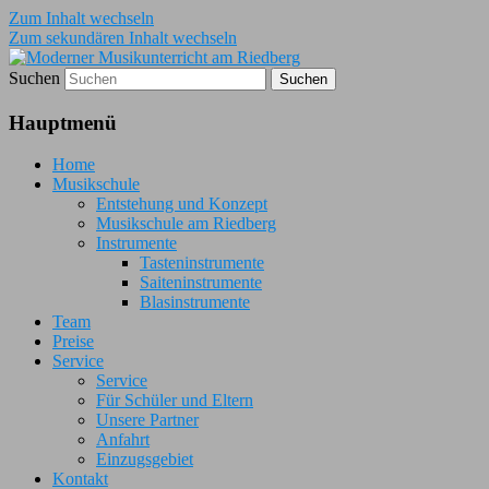
Zum Inhalt wechseln
Zum sekundären Inhalt wechseln
Suchen
Moderner Musikunterricht am
Hauptmenü
Riedberg
Home
Musikschule
Entstehung und Konzept
Musikschule am Riedberg
Instrumente
Tasteninstrumente
Saiteninstrumente
Blasinstrumente
Team
Preise
Service
Service
Für Schüler und Eltern
Unsere Partner
Anfahrt
Einzugsgebiet
Kontakt