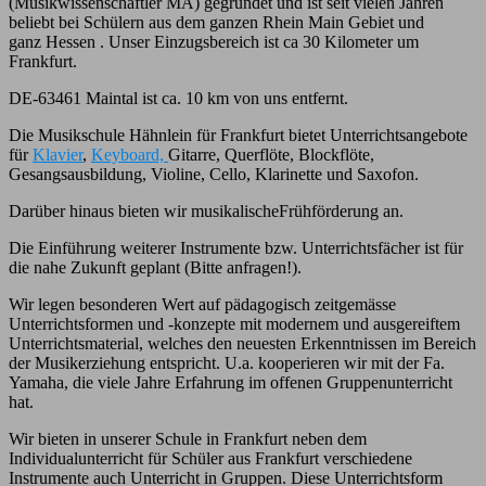
(Musikwissenschaftler MA) gegründet und ist seit vielen Jahren
beliebt bei Schülern aus dem ganzen Rhein Main Gebiet und
ganz Hessen . Unser Einzugsbereich ist ca 30 Kilometer um
Frankfurt.
DE-63461 Maintal ist ca. 10 km von uns entfernt.
Die Musikschule Hähnlein für Frankfurt bietet Unterrichtsangebote
für
Klavier
,
Keyboard,
Gitarre, Querflöte, Blockflöte,
Gesangsausbildung, Violine, Cello, Klarinette und Saxofon.
Darüber hinaus bieten wir musikalischeFrühförderung an.
Die Einführung weiterer Instrumente bzw. Unterrichtsfächer ist für
die nahe Zukunft geplant (Bitte anfragen!).
Wir legen besonderen Wert auf pädagogisch zeitgemässe
Unterrichtsformen und -konzepte mit modernem und ausgereiftem
Unterrichtsmaterial, welches den neuesten Erkenntnissen im Bereich
der Musikerziehung entspricht. U.a. kooperieren wir mit der Fa.
Yamaha, die viele Jahre Erfahrung im offenen Gruppenunterricht
hat.
Wir bieten in unserer Schule in Frankfurt neben dem
Individualunterricht für Schüler aus Frankfurt verschiedene
Instrumente auch Unterricht in Gruppen. Diese Unterrichtsform