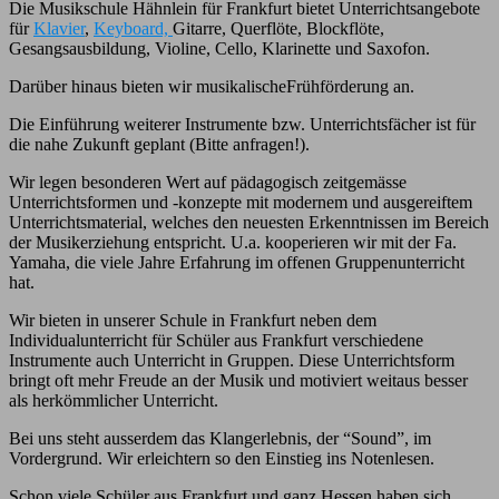
Die Musikschule Hähnlein für Frankfurt bietet Unterrichtsangebote
für
Klavier
,
Keyboard,
Gitarre, Querflöte, Blockflöte,
Gesangsausbildung, Violine, Cello, Klarinette und Saxofon.
Darüber hinaus bieten wir musikalischeFrühförderung an.
Die Einführung weiterer Instrumente bzw. Unterrichtsfächer ist für
die nahe Zukunft geplant (Bitte anfragen!).
Wir legen besonderen Wert auf pädagogisch zeitgemässe
Unterrichtsformen und -konzepte mit modernem und ausgereiftem
Unterrichtsmaterial, welches den neuesten Erkenntnissen im Bereich
der Musikerziehung entspricht. U.a. kooperieren wir mit der Fa.
Yamaha, die viele Jahre Erfahrung im offenen Gruppenunterricht
hat.
Wir bieten in unserer Schule in Frankfurt neben dem
Individualunterricht für Schüler aus Frankfurt verschiedene
Instrumente auch Unterricht in Gruppen. Diese Unterrichtsform
bringt oft mehr Freude an der Musik und motiviert weitaus besser
als herkömmlicher Unterricht.
Bei uns steht ausserdem das Klangerlebnis, der “Sound”, im
Vordergrund. Wir erleichtern so den Einstieg ins Notenlesen.
Schon viele Schüler aus Frankfurt und ganz Hessen haben sich