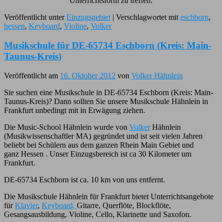
Unterrichtsform zu treffen.
Veröffentlicht unter
Einzugsgebiet
|
Verschlagwortet mit
eschborn
,
hessen
,
Keyboard
,
Violine
,
Volker
Musikschule für DE-65734 Eschborn (Kreis: Main-
Taunus-Kreis)
Veröffentlicht am
16. Oktober 2012
von
Volker Hähnlein
Sie suchen eine Musikschule in DE-65734 Eschborn (Kreis: Main-
Taunus-Kreis)? Dann sollten Sie unsere Musikschule Hähnlein in
Frankfurt unbedingt mit in Erwägung ziehen.
Die Music-School Hähnlein wurde von
Volker
Hähnlein
(Musikwissenschaftler MA) gegründet und ist seit vielen Jahren
beliebt bei Schülern aus dem ganzen Rhein Main Gebiet und
ganz Hessen . Unser Einzugsbereich ist ca 30 Kilometer um
Frankfurt.
DE-65734 Eschborn ist ca. 10 km von uns entfernt.
Die Musikschule Hähnlein für Frankfurt bietet Unterrichtsangebote
für
Klavier
,
Keyboard,
Gitarre, Querflöte, Blockflöte,
Gesangsausbildung, Violine, Cello, Klarinette und Saxofon.