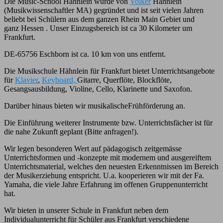
Die Music-School Hähnlein wurde von
Volker
Hähnlein
(Musikwissenschaftler MA) gegründet und ist seit vielen Jahren
beliebt bei Schülern aus dem ganzen Rhein Main Gebiet und
ganz Hessen . Unser Einzugsbereich ist ca 30 Kilometer um
Frankfurt.
DE-65756 Eschborn ist ca. 10 km von uns entfernt.
Die Musikschule Hähnlein für Frankfurt bietet Unterrichtsangebote
für
Klavier
,
Keyboard,
Gitarre, Querflöte, Blockflöte,
Gesangsausbildung, Violine, Cello, Klarinette und Saxofon.
Darüber hinaus bieten wir musikalischeFrühförderung an.
Die Einführung weiterer Instrumente bzw. Unterrichtsfächer ist für
die nahe Zukunft geplant (Bitte anfragen!).
Wir legen besonderen Wert auf pädagogisch zeitgemässe
Unterrichtsformen und -konzepte mit modernem und ausgereiftem
Unterrichtsmaterial, welches den neuesten Erkenntnissen im Bereich
der Musikerziehung entspricht. U.a. kooperieren wir mit der Fa.
Yamaha, die viele Jahre Erfahrung im offenen Gruppenunterricht
hat.
Wir bieten in unserer Schule in Frankfurt neben dem
Individualunterricht für Schüler aus Frankfurt verschiedene