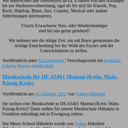
Wir unterrichten alle Altersstufen ab ca. 4 Jahren von den Anfängen
bis zur Studiumsvorbereitung, egal ob Sie sich für Klassik, Pop,
Rock, HipHop, Blues, Jazz, Country, Musical oder andere
Stilrichtungen interessieren.
!!Auch Erwachsene Neu- oder Wiedereinsteiger
sind bei uns gerne gesehen!!
Wir nehmen uns die nötige Zeit, um mit Ihnen gemeinsam die
richtige Entscheidung bei der Wahl des Faches und der
Unterrichtsform zu treffen.
Veröffentlicht unter
Einzugsgebiet
|
Verschlagwortet mit
frankfurt
,
Gitarre
,
hessen
,
musikschule
Musikschule für DE-63461 Maintal (Kreis: Main-
Kinzig-Kreis)
Veröffentlicht am
16. Oktober 2012
von
Volker Hähnlein
Sie suchen eine Musikschule in DE-63461 Maintal (Kreis: Main-
Kinzig-Kreis)? Dann sollten Sie unsere Musikschule Hähnlein in
Frankfurt unbedingt mit in Erwägung ziehen.
Die Music-School Hähnlein wurde von
Volker
Hähnlein