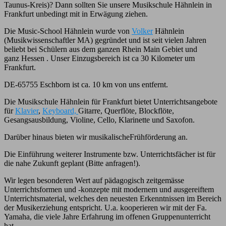
Taunus-Kreis)? Dann sollten Sie unsere Musikschule Hähnlein in
Frankfurt unbedingt mit in Erwägung ziehen.
Die Music-School Hähnlein wurde von
Volker
Hähnlein
(Musikwissenschaftler MA) gegründet und ist seit vielen Jahren
beliebt bei Schülern aus dem ganzen Rhein Main Gebiet und
ganz Hessen . Unser Einzugsbereich ist ca 30 Kilometer um
Frankfurt.
DE-65755 Eschborn ist ca. 10 km von uns entfernt.
Die Musikschule Hähnlein für Frankfurt bietet Unterrichtsangebote
für
Klavier
,
Keyboard,
Gitarre, Querflöte, Blockflöte,
Gesangsausbildung, Violine, Cello, Klarinette und Saxofon.
Darüber hinaus bieten wir musikalischeFrühförderung an.
Die Einführung weiterer Instrumente bzw. Unterrichtsfächer ist für
die nahe Zukunft geplant (Bitte anfragen!).
Wir legen besonderen Wert auf pädagogisch zeitgemässe
Unterrichtsformen und -konzepte mit modernem und ausgereiftem
Unterrichtsmaterial, welches den neuesten Erkenntnissen im Bereich
der Musikerziehung entspricht. U.a. kooperieren wir mit der Fa.
Yamaha, die viele Jahre Erfahrung im offenen Gruppenunterricht
hat.