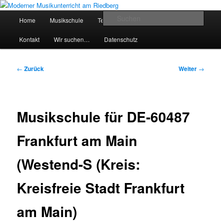
Zum
Inhalt
Hauptmenü
Such
Home
Musikschule
Team
Preise
Service
wechseln
Moderner Musikunterricht am
Kontakt
Wir suchen…
Datenschutz
Riedberg
Beitragsnavigation
←
Zurück
Weiter
→
Musikschule für DE-60487
Frankfurt am Main
(Westend-S (Kreis:
Kreisfreie Stadt Frankfurt
am Main)