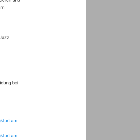
ern
 Jazz,
idung bei
nkfurt am
nkfurt am