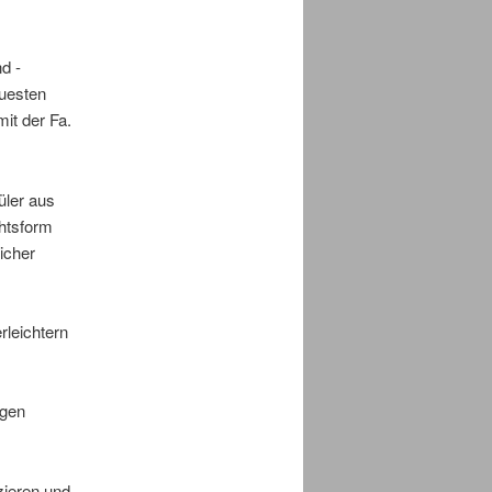
d -
euesten
it der Fa.
üler aus
chtsform
icher
rleichtern
ugen
zieren und