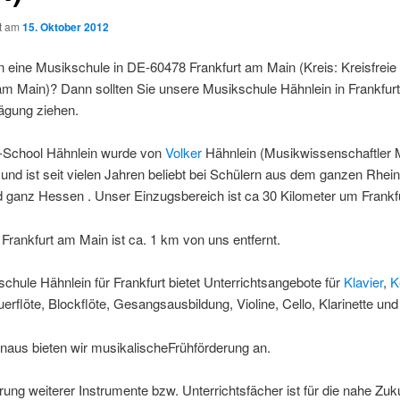
ht am
15. Oktober 2012
 eine Musikschule in DE-60478 Frankfurt am Main (Kreis: Kreisfreie
am Main)? Dann sollten Sie unsere Musikschule Hähnlein in Frankfurt
ägung ziehen.
-School Hähnlein wurde von
Volker
Hähnlein (Musikwissenschaftler
und ist seit vielen Jahren beliebt bei Schülern aus dem ganzen Rhei
 ganz Hessen . Unser Einzugsbereich ist ca 30 Kilometer um Frankfu
rankfurt am Main ist ca. 1 km von uns entfernt.
chule Hähnlein für Frankfurt bietet Unterrichtsangebote für
Klavier
,
K
uerflöte, Blockflöte, Gesangsausbildung, Violine, Cello, Klarinette un
naus bieten wir musikalischeFrühförderung an.
rung weiterer Instrumente bzw. Unterrichtsfächer ist für die nahe Zuk