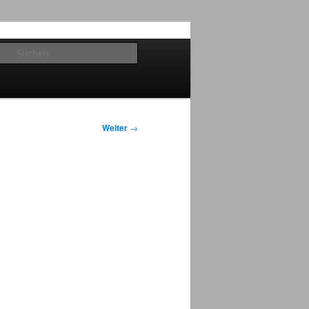
Suchen
Weiter
→