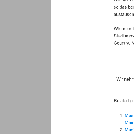
so das ber
austausch
Wir unterr
Studiumsvo
Country, M
Wir nehm
Related po
Musi
Main
Musi