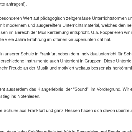
tte anfragen!).
 besonderen Wert auf pädagogisch zeitgemässe Unterrichtsformen un
mit modernem und ausgereiftem Unterrichtsmaterial, welches den n
sen im Bereich der Musikerziehung entspricht. U.a. kooperieren wir m
e viele Jahre Erfahrung im offenen Gruppenunterricht hat.
 in unserer Schule in Frankfurt neben dem Individualunterricht für Sch
verschiedene Instrumente auch Unterricht in Gruppen. Diese Unterri
 mehr Freude an der Musik und motiviert weitaus besser als herkömml
eht ausserdem das Klangerlebnis, der “Sound”, im Vordergrund. Wir e
stieg ins Notenlesen.
le Schüler aus Frankfurt und ganz Hessen haben sich davon überze
en, dass jeder Schüler möglichst früh in Ensembles und Bands musi