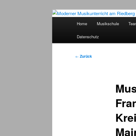
Zum
Inhalt
Hauptmenü
Home
Musikschule
Tea
wechseln
Moderner Mus
Datenschutz
Beitragsnavigation
←
Zurück
Mus
Fra
Kre
Mai