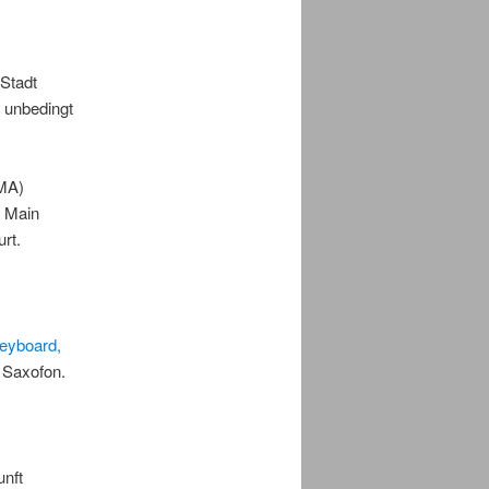
 Stadt
 unbedingt
 MA)
n Main
rt.
eyboard,
d Saxofon.
unft