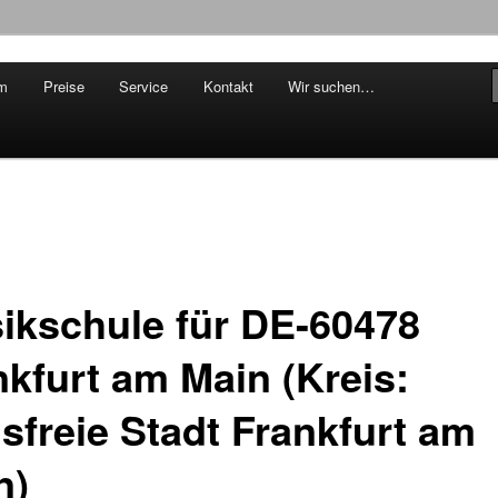
m
Preise
Service
Kontakt
Wir suchen…
ikunterricht am Riedberg
ikschule für DE-60478
nkfurt am Main (Kreis:
isfreie Stadt Frankfurt am
n)