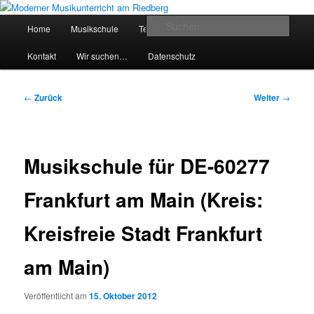
Zum
Inhalt
Hauptmenü
Such
Home
Musikschule
Team
Preise
Service
wechseln
Moderner Musikunterricht am
Kontakt
Wir suchen…
Datenschutz
Riedberg
Beitragsnavigation
←
Zurück
Weiter
→
Musikschule für DE-60277
Frankfurt am Main (Kreis:
Kreisfreie Stadt Frankfurt
am Main)
Veröffentlicht am
15. Oktober 2012