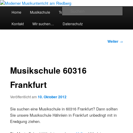
Zum
Inhalt
Hauptmenü
Such
Home
Musikschule
Team
Preise
Service
wechseln
Moderner Musikunterricht am
Kontakt
Wir suchen…
Datenschutz
Riedberg
Beitragsnavigation
Weiter
→
Musikschule 60316
Frankfurt
Veröffentlicht am
10. Oktober 2012
Sie suchen eine Musikschule in 60316 Frankfurt? Dann sollten
Sie unsere Musikschule Hähnlein in Frankfurt unbedingt mit in
Erwägung ziehen.