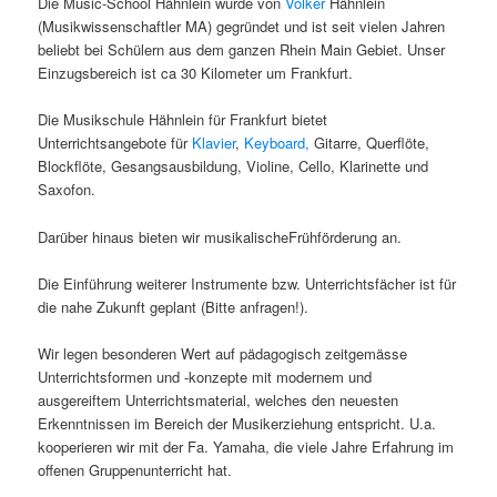
Die Music-School Hähnlein wurde von
Volker
Hähnlein
(Musikwissenschaftler MA) gegründet und ist seit vielen Jahren
beliebt bei Schülern aus dem ganzen Rhein Main Gebiet. Unser
Einzugsbereich ist ca 30 Kilometer um Frankfurt.
Die Musikschule Hähnlein für Frankfurt bietet
Unterrichtsangebote für
Klavier
,
Keyboard,
Gitarre, Querflöte,
Blockflöte, Gesangsausbildung, Violine, Cello, Klarinette und
Saxofon.
Darüber hinaus bieten wir musikalischeFrühförderung an.
Die Einführung weiterer Instrumente bzw. Unterrichtsfächer ist für
die nahe Zukunft geplant (Bitte anfragen!).
Wir legen besonderen Wert auf pädagogisch zeitgemässe
Unterrichtsformen und -konzepte mit modernem und
ausgereiftem Unterrichtsmaterial, welches den neuesten
Erkenntnissen im Bereich der Musikerziehung entspricht. U.a.
kooperieren wir mit der Fa. Yamaha, die viele Jahre Erfahrung im
offenen Gruppenunterricht hat.