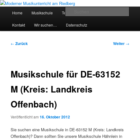
Zum
Inhalt
Hauptmenü
Such
Home
Musikschule
Team
Preise
Service
wechseln
Moderner Musikunterricht am
Kontakt
Wir suchen…
Datenschutz
Riedberg
Beitragsnavigation
←
Zurück
Weiter
→
Musikschule für DE-63152
M (Kreis: Landkreis
Offenbach)
Veröffentlicht am
16. Oktober 2012
Sie suchen eine Musikschule in DE-63152 M (Kreis: Landkreis
Offenbach)? Dann sollten Sie unsere Musikschule Hähnlein in