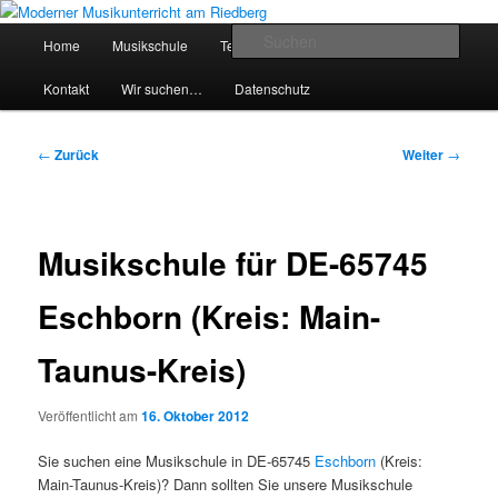
Zum
Inhalt
Hauptmenü
Such
Home
Musikschule
Team
Preise
Service
wechseln
Moderner Musikunterricht am
Kontakt
Wir suchen…
Datenschutz
Riedberg
Beitragsnavigation
←
Zurück
Weiter
→
Musikschule für DE-65745
Eschborn (Kreis: Main-
Taunus-Kreis)
Veröffentlicht am
16. Oktober 2012
Sie suchen eine Musikschule in DE-65745
Eschborn
(Kreis:
Main-Taunus-Kreis)? Dann sollten Sie unsere Musikschule