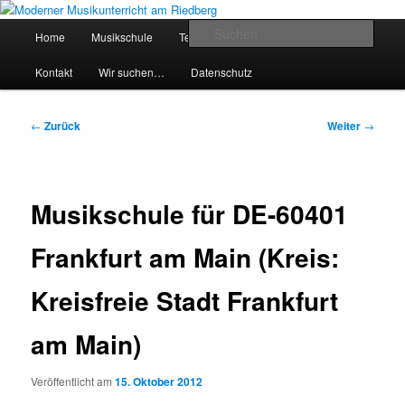
Zum
Inhalt
Hauptmenü
Such
Home
Musikschule
Team
Preise
Service
wechseln
Moderner Musikunterricht am
Kontakt
Wir suchen…
Datenschutz
Riedberg
Beitragsnavigation
←
Zurück
Weiter
→
Musikschule für DE-60401
Frankfurt am Main (Kreis:
Kreisfreie Stadt Frankfurt
am Main)
Veröffentlicht am
15. Oktober 2012