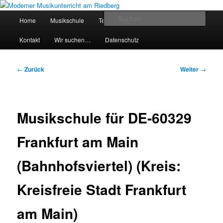
Zum
Inhalt
Hauptmenü
Such
Home
Musikschule
Team
Preise
Service
wechseln
Moderner Musikunterricht am
Kontakt
Wir suchen…
Datenschutz
Riedberg
Beitragsnavigation
←
Zurück
Weiter
→
Musikschule für DE-60329
Frankfurt am Main
(Bahnhofsviertel) (Kreis:
Kreisfreie Stadt Frankfurt
am Main)