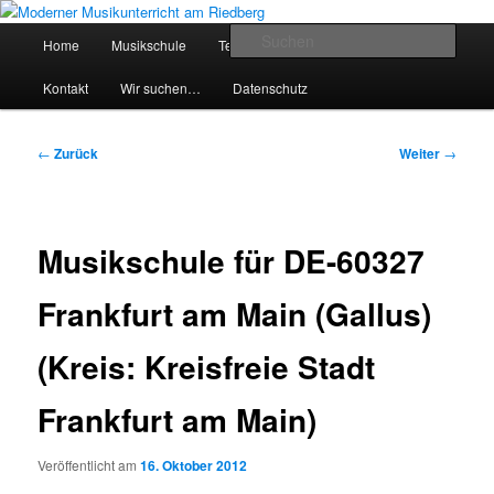
Zum
Inhalt
Hauptmenü
Such
Home
Musikschule
Team
Preise
Service
wechseln
Moderner Musikunterricht am
Kontakt
Wir suchen…
Datenschutz
Riedberg
Beitragsnavigation
←
Zurück
Weiter
→
Musikschule für DE-60327
Frankfurt am Main (Gallus)
(Kreis: Kreisfreie Stadt
Frankfurt am Main)
Veröffentlicht am
16. Oktober 2012