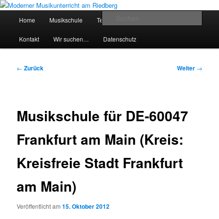
Zum
Inhalt
Hauptmenü
Such
Home
Musikschule
Team
Preise
Service
wechseln
Moderner Musikunterricht am
Kontakt
Wir suchen…
Datenschutz
Riedberg
Beitragsnavigation
←
Zurück
Weiter
→
Musikschule für DE-60047
Frankfurt am Main (Kreis:
Kreisfreie Stadt Frankfurt
am Main)
Veröffentlicht am
15. Oktober 2012